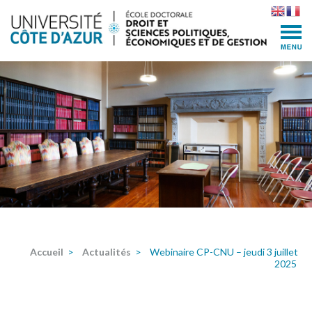
Skip
to
content
(Press
Enter)
Accueil
>
Actualités
>
Webinaire CP-CNU – jeudi 3 juillet
2025