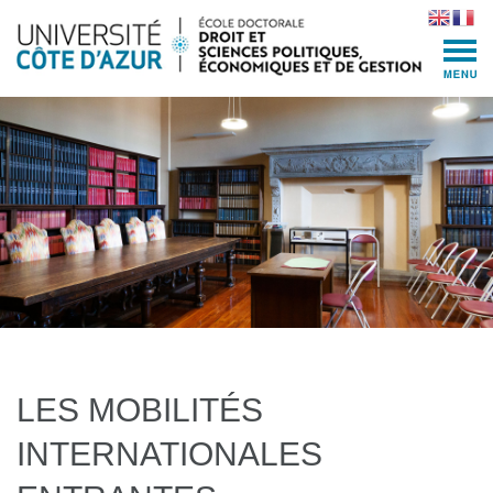
Skip
to
content
(Press
Enter)
LES MOBILITÉS
INTERNATIONALES