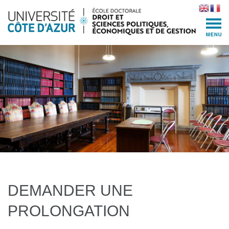
Skip
to
content
(Press
Enter)
DEMANDER UNE
PROLONGATION