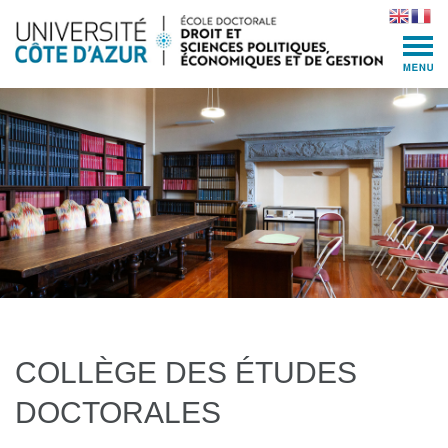
Skip
to
content
(Press
Enter)
COLLÈGE DES ÉTUDES
DOCTORALES