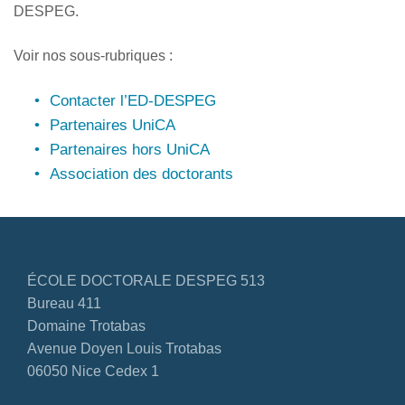
DESPEG.
Voir nos sous-rubriques :
Contacter l’ED-DESPEG
Partenaires UniCA
Partenaires hors UniCA
Association des doctorants
ÉCOLE DOCTORALE DESPEG 513
Bureau 411
Domaine Trotabas
Avenue Doyen Louis Trotabas
06050 Nice Cedex 1