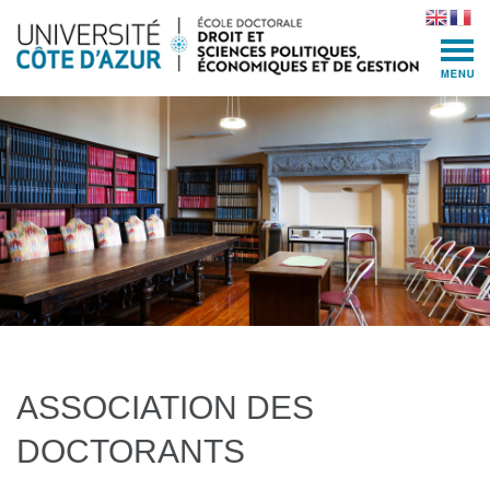
Skip
to
content
(Press
Enter)
ASSOCIATION DES
DOCTORANTS