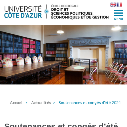
Skip
to
content
(Press
Enter)
Accueil
>
Actualités
>
Soutenances et congés d’été 2024
Soutenances et congés d’été