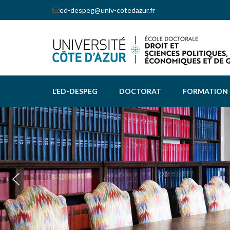
Skip
ed-despeg@univ-cotedazur.fr
to
content
(Press
Enter)
L’ED-DESPEG
DOCTORAT
FORMATION