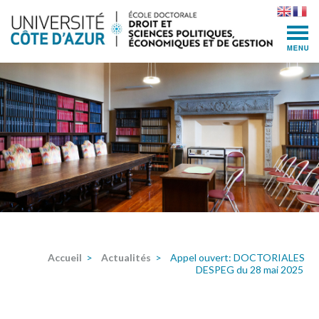
Skip
to
content
(Press
Enter)
Accueil
>
Actualités
>
Appel ouvert: DOCTORIALES
DESPEG du 28 mai 2025