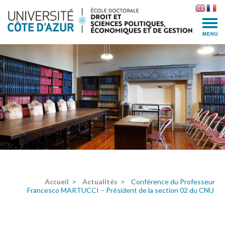
Skip
to
content
(Press
Enter)
Accueil
>
Actualités
>
Conférence du Professeur
Francesco MARTUCCI – Président de la section 02 du CNU