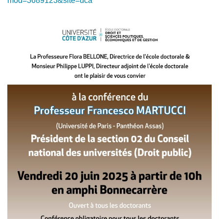
mod=3689123&site=uca