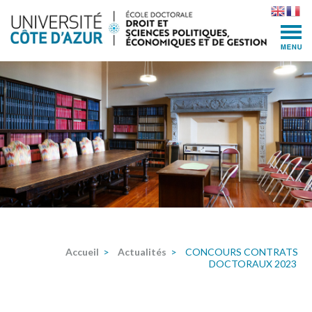
Skip
to
content
(Press
Enter)
Accueil
>
Actualités
>
CONCOURS CONTRATS
DOCTORAUX 2023