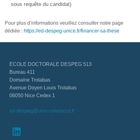
sous requête du candidat)
Pour plus d’informations veuillez consulter notre page
dédiée :
https://ed-despeg-unice.fr/financer-sa-these
ÉCOLE DOCTORALE DESPEG 513
Bureau 411
Domaine Trotabas
Avenue Doyen Louis Trotabas
06050 Nice Cedex 1
ed-despeg@univ-cotedazur.fr