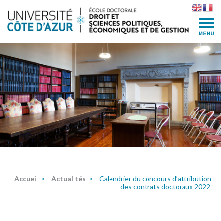
Skip
to
content
(Press
Enter)
Accueil
>
Actualités
>
Calendrier du concours d’attribution
des contrats doctoraux 2022