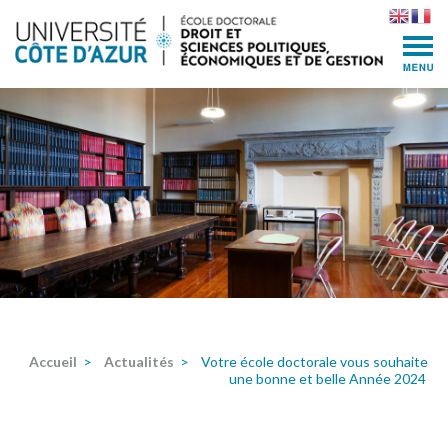
Skip
to
content
(Press
Enter)
Accueil
>
Actualités
>
Votre école doctorale vous souhaite
une bonne et belle Année 2024