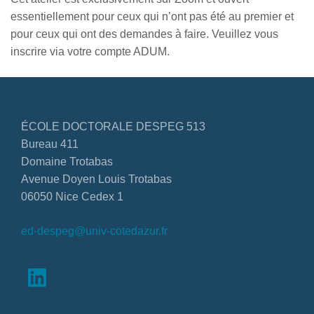
essentiellement pour ceux qui n’ont pas été au premier et
pour ceux qui ont des demandes à faire. Veuillez vous
inscrire via votre compte ADUM.
ÉCOLE DOCTORALE DESPEG 513
Bureau 411
Domaine Trotabas
Avenue Doyen Louis Trotabas
06050 Nice Cedex 1
ed-despeg@univ-cotedazur.fr