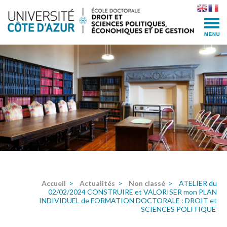
Skip
to
content
(Press
Enter)
Accueil
>
Actualités
>
Non classé
>
ATELIER du
02/02/2024 CONSTRUIRE et VALORISER mon PLAN
INDIVIDUEL de FORMATION DOCTORALE : DROIT et
SCIENCES POLITIQUE