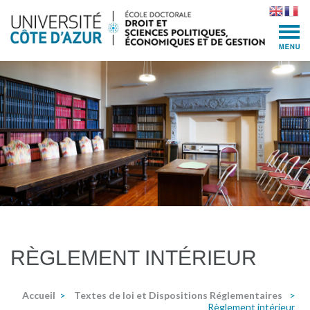
Skip
to
content
(Press
Enter)
RÈGLEMENT INTÉRIEUR
Accueil
>
Textes de loi et Dispositions Réglementaires
>
Règlement intérieur